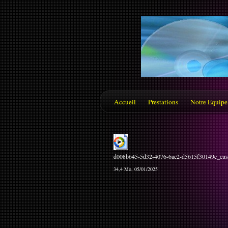
Accueil
Prestations
Notre Equipe
d008b645-5d32-4076-6ac2-d5615f30149c_cus
34,4 Mo, 05/01/2025