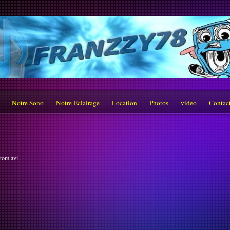
Notre Sono
Notre Eclairage
Location
Photos
video
Contac
tom.avi