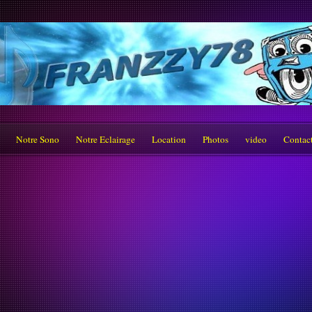
Notre Sono
Notre Eclairage
Location
Photos
video
Contac