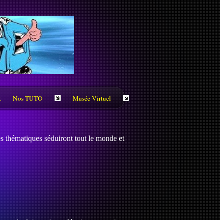
t
Nos TUTO
Musée Virtuel
es thématiques séduiront tout le monde et