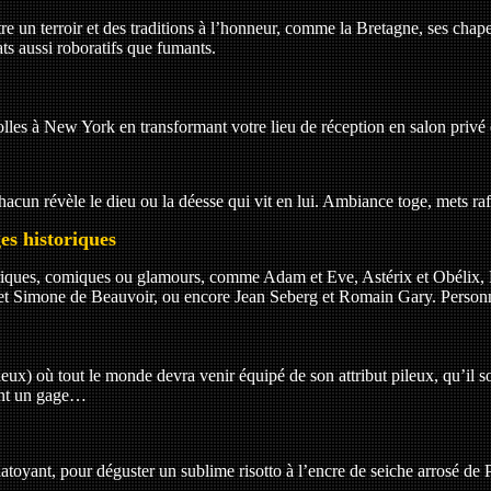
re un terroir et des traditions à l’honneur, comme la Bretagne, ses chap
lats aussi roboratifs que fumants.
lles à New York en transformant votre lieu de réception en salon privé 
cun révèle le dieu ou la déesse qui vit en lui. Ambiance toge, mets raf
es historiques
riques, comiques ou glamours, comme Adam et Eve, Astérix et Obélix, L
 et Simone de Beauvoir, ou encore Jean Seberg et Romain Gary. Personna
) où tout le monde devra venir équipé de son attribut pileux, qu’il soit 
ent un gage…
toyant, pour déguster un sublime risotto à l’encre de seiche arrosé de 