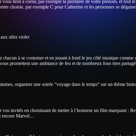
vous tient à coeur, par exemple la première de votre prénom, et tout l
tre choisie. par exemple C pour Catherine et les personnes se déguisent 
aux ultra violet
 chacun à se costumer et en jouant à fond le jeu côté musique comme dé
 vous promettent une ambiance de feu et de nombreux fous rires partagé
ostumes, organiser une soirée “voyage dans le temps” sur un thème hist
r vos invités en choisissant de mettre à l’honneur un film marquant : Re
ou encore Marvel…