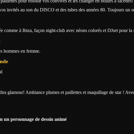
 paillettes pour éblouir vos convives et les changer en boules à facettes!
 vos invités au son du DISCO et des tubes des années 80. Toujours un s
rée comme à Ibiza, façon night-club avec néons colorés et DJset pour la
e
les hommes en femme.
onde
al
ra glamour! Ambiance plumes et paillettes et maquillage de star ! Ave
 en un personnage de dessin animé