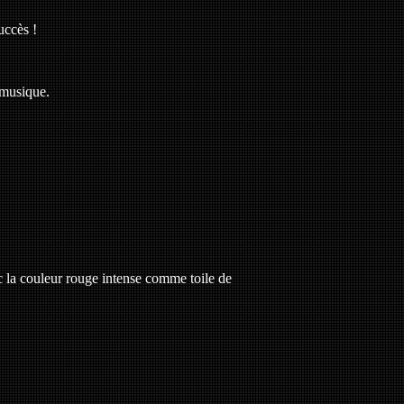
uccès !
 musique.
c la couleur rouge intense comme toile de